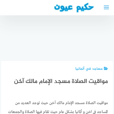
لتجاوز
لى
لمحتوى
مطعم
الروضة
ساربروكن –
أفضل دكتور
مستشفى
تجربتي
اسنان
السعودي
الأسعار
عربي في
الالماني
والمنيو
هيرنه
بالمدينه
مساجد في ألمانيا
مواقيت الصلاة مسجد الإمام مالك آخن
مواقيت الصلاة مسجد الإمام مالك آخن حيث توجد العديد من
المساجد في اخن و ألمانيا بشكل عام حيث تقام فيها الصلاة والجمعات