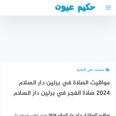
لتجاوز
لى
لمحتوى
افضل دكتور
عيون
للاطفال
في البحرين
أخصائي
دكتورة
عيون
أفضل أطباء
نسائية في
اطفال في
العيون في
بلجيكا
البحرين
نابل تونس
مساجد في ألمانيا
مواقيت الصلاة في برلين دار السلام
2024 صلاة الفجر في برلين دار السلام
مواقيت الصلاة في برلين دار السلام 2024
حيث يلعب مسجد دار