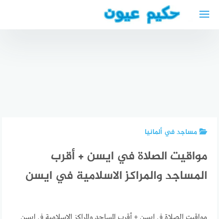
لتجاوز
لى
لمحتوى
أفضل دكتور
تكلفة
جلدية
الحقن
عربي في
المجهري
اخن
افضل دكتور
في
Hautarzt in
ختان في
مستشفى
Aachen
دله
المواساة
مساجد في ألمانيا
مواقيت الصلاة في ايسن + أقرب
المساجد والمراكز الاسلامية في ايسن
مواقيت الصلاة في ايسن + أقرب المساجد والمراكز الاسلامية في ايسن