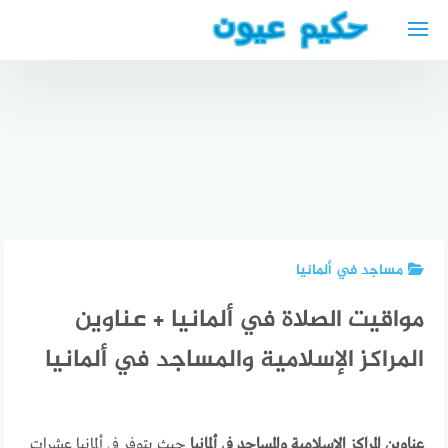
لتجاوز
لى
لمحتوى
محامي
عربي في
افضل دكتور
المانيا:
ختان في
قائمة
أفضل
مستشفى
بأفضل
محامي
الحبيب
وارخض
مغربي في
2024
المحامين
برشلونة
مساجد في ألمانيا
مواقيت الصلاة في ألمانيا + عناوين
المراكز الإسلامية والمساجد في ألمانيا
عناوين المراكز الإسلامية والمساجد في ألمانيا
حيث يتوفر في ألمانيا عشرات