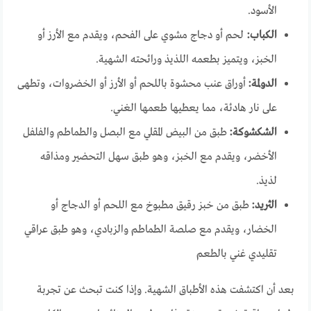
الأسود.
الكباب:
لحم أو دجاج مشوي على الفحم، ويقدم مع الأرز أو
الخبز، ويتميز بطعمه اللذيذ ورائحته الشهية.
الدولمة:
أوراق عنب محشوة باللحم أو الأرز أو الخضروات، وتطهى
على نار هادئة، مما يعطيها طعمها الغني.
الشكشوكة:
طبق من البيض المقلي مع البصل والطماطم والفلفل
الأخضر، ويقدم مع الخبز، وهو طبق سهل التحضير ومذاقه
لذيذ.
الثريد:
طبق من خبز رقيق مطبوخ مع اللحم أو الدجاج أو
الخضار، ويقدم مع صلصة الطماطم والزبادي، وهو طبق عراقي
تقليدي غني بالطعم
بعد أن اكتشفت هذه الأطباق الشهية. وإذا كنت تبحث عن تجربة