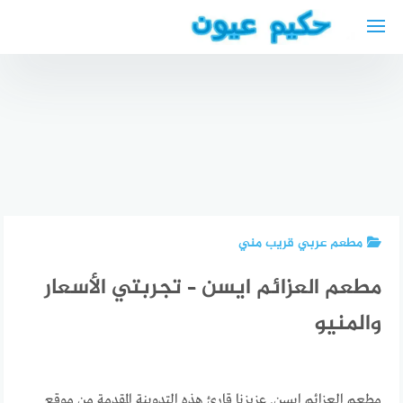
لتجاوز
لى
لمحتوى
تحميل
كتاب تعليم
دكتور
السياقة
تجميل
pdf
الفرق بين
عربي في
نيوجيرسي
الليزك
كولن
2024
واللازك
مطعم عربي قريب مني
مطعم العزائم ايسن – تجربتي الأسعار
والمنيو
مطعم العزائم ايسن. عزيزنا قارئ هذه التدوينة المقدمة من موقع