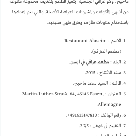
ماجيح، وهو عراقي الجنسية. يتميز المطعم بتقديمه مجموعة متنوعة
من أشهى المأكولات والمشروبات العراقية الأصيلة. والتي يتم إعدادها
باستخدام مكونات طازجة وطرق طهي تقليدية.
الاسم : Restaurant Alaseim
(مطعم العزائم).
البلد :
مطعم عراقي في ايسن
.
سنة الافتتاح : 2015.
المالك : السيد سعد ماجيح.
العنوان : Martin-Luther-Straße 84, 45145 Essen,
Allemagne.
رقم الهاتف : 491633147818+.
التقييم في غوغل : 3.7/5.