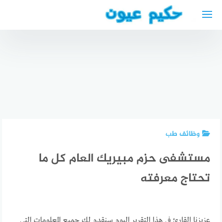
لتجاوز
لى
لمحتوى
أنواع
عدسات
القنصلية
النظارات
العراقية
الطبية
الأطباء
في
لتصحيح
العرب في
فرانكفورت
النظر
ايسن +
وجبة
glasses
العناوين
جوازات
online
والأرقام
السفر 2024
وظائف طب
مستشفى حزم مبيريك العام كل ما
تحتاج معرفته
عزيزنا القارئ في هذا التقرير اليوم سنقدم لك جميع المعلومات التي