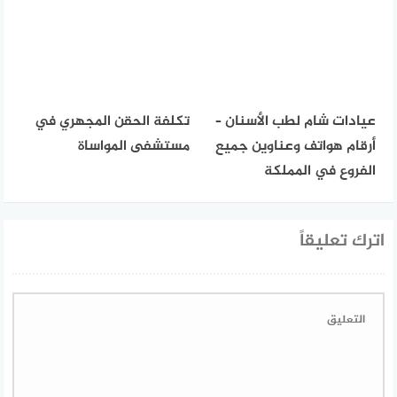
عيادات شام لطب الأسنان –
تكلفة الحقن المجهري في
أرقام هواتف وعناوين جميع
مستشفى المواساة
الفروع في المملكة
اترك تعليقاً