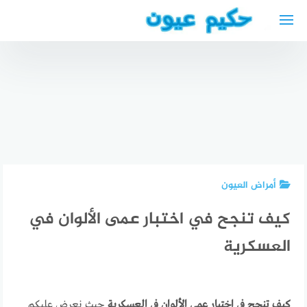
لتجاوز
لى
لمحتوى
افضل
الأطباء
العرب في
برلين 2025
أفضل دكتور
أعشاب
“دليل
أعصاب
لعلاج
شامل” +
عربي في
اصفرار
عناوين
فرانكفورت
العين
وأرقام
أمراض العيون
كيف تنجح في اختبار عمى الألوان في
العسكرية
كيف تنجح في اختبار عمى الألوان في العسكرية
حيث نعرض عليكم