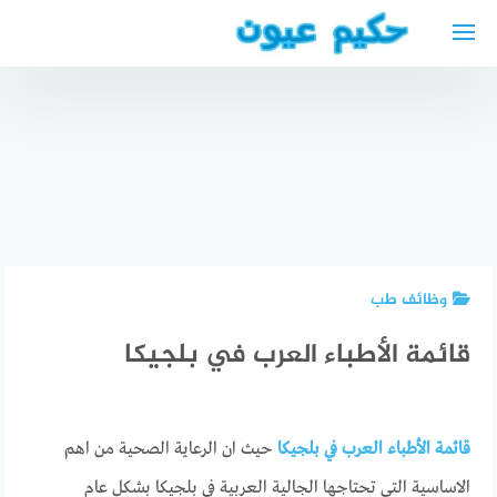
لتجاوز
لى
لمحتوى
الطلاق في
دكتور
ألمانيا
عظمية في
والحضانة |
برلين عربي
أفضل
محامي
2025 –
محلات
طلاق في
أفضل دكتور
ذهب عربي
ألمانيا
عظام عربي
في كولن
وظائف طب
قائمة الأطباء العرب في بلجيكا
قائمة الأطباء العرب في بلجيكا
حيث ان الرعاية الصحية من اهم
الاساسية التي تحتاجها الجالية العربية في بلجيكا بشكل عام