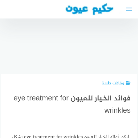
لتجاوز
لى
لمحتوى
دكتور
أفضل أطباء
اعصاب
محامي
العيون في
عربي في
يهودي في
البحيرة
ألمانيا
هامبورغ
ophthalmologist
مقالات طبية
فوائد الخيار للعيون eye treatment for
wrinkles
اليكم فوائد الخيار للعيون eye treatment for wrinkles بشكل