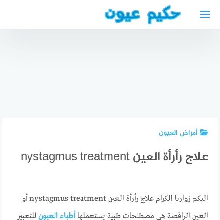
لتجاوز
لى
لمحتوى
دكتور
مع افضل
جلدية
دكتور
عربي في
جلدية في
دكتورة
ألمانيا
الحبيب :
نسائية
دكتور
استشارات
عربية في
جلدية
متخصصة
لندن
قريب مني
لبشرتك
أمراض العيون
علاج رأرأة العين nystagmus treatment
اليكم زوارنا الكرام علاج رأرأة العين nystagmus treatment أو
العين الراقصة هي مصطلحات طبية يستعملها
أطباء العيون
للتعبير