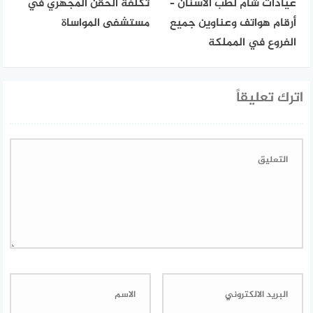
عيادات شام لطب الأسنان –
تكلفة الحقن المجهري في
أرقام هواتف وعناوين جميع
مستشفى المواساة
الفروع في المملكة
اترك تعليقاً