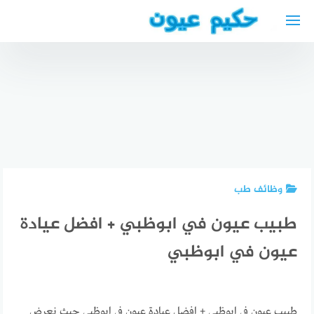
لتجاوز
لى
لمحتوى
دكتور
مسالك
مطعم منار
بولية عربي
في
في
أوقات
شتوتغارت –
دورتموند
الصلاة في
تجربتي
دكتور بولية
برلين المركز
الأسعار
عربي
الإسلامي
والمنيو
وظائف طب
طبيب عيون في ابوظبي + افضل عيادة
عيون في ابوظبي
طبيب عيون في ابوظبي + افضل عيادة عيون في ابوظبي حيث نعرض