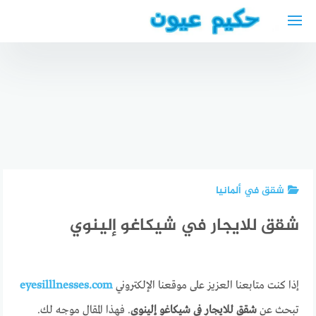
لتجاوز
لى
لمحتوى
افضل دكتور
افضل دكتور
عيون في
تغذية في
السقاف
الحبيب –
حجز موعد
أخصائي
في
أفضل دكتور
تغذيه في
السقاف
عام واسرة
مستشفي
للعيون
عربي في
الحبيب
بجدة
مونستر
شقق في ألمانيا
شقق للايجار في شيكاغو إلينوي
إذا كنت متابعنا العزيز على موقعنا الإلكتروني
eyesilllnesses.com
تبحث عن
شقق للايجار في شيكاغو إلينوي
. فهذا المقال موجه لك.