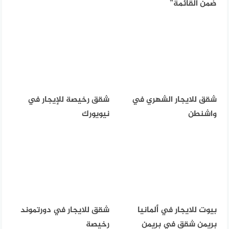
ضمن القائمة”
شقق للايجار الشهري في
شقق رخيصة للإيجار في
واشنطن
نيويورك
بيوت للايجار في ألمانيا
شقق للايجار في دورتموند
بريمن شقق في بريمن
رخيصة