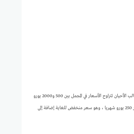
بحسب مجموعة من المتطلبات مثل موقع المنزل أو الشقة إضافة إلى الحجم وعدد الغرف ، هذا وفي غالب الأحيان تتراوح الأسعار في المجمل بين 500 و2000 يورو
للسهر الواحد مثل ماهو الحال في أغلب المدن والمقاطعات الألمانية الأخرى ، هذا وبالنسبة للسكن الجامعي في ساربروكن لا بتجاوز سعر الايجار 250 يورو شهريا ، وهو سعر منخفض للغاية إضافة إلى