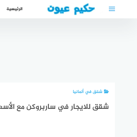
لتجاوز
الرئيسية
لى
لمحتوى
أحسن أطباء
الأسنان في
أبها
السعودية
دكتورة جلدية
علاج كسل
افضل طبيب
أفضل
بالرياض
العين lazy
أسنان في
اطفا
ممتازه
eyelid
أبها
في 
شقق في ألمانيا
شقق للايجار في ساربروكن مع الأسعا