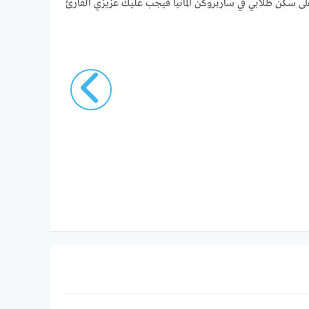
لى سكن طلابي في ساربروكن ألمانيا فيجب عليك عزيزي القارئ