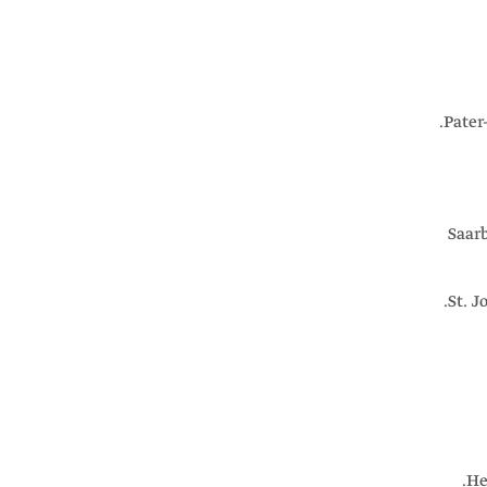
Pater
Saar
St. J
He