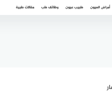
أمراض العيون
طبيب عيون
وظائف طب
مقالات طبية
أطباء العيون
في فلسطين
أفضل
 دكتور
مستشفيات
ل عربي
العيون في
بريمن
فلسطين
ر