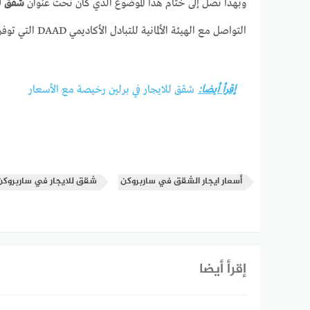
وبهذا نصل إلى ختام هذا الموضوع الذي كان تحت عنوان
شقق لل
التواصل مع الهيئة الألمانية للتبادل الأكاديمي DAAD التي توفر خدمة إسكان الطلبة من كل بلدان العالم.
إقرأ أيضا:
شقق للايجار في برلين رخيصة مع الأسعار
أسعار ايجار الشقق في ساربروكن
شقق للايجار في ساربروكن
إقرأ أيضا