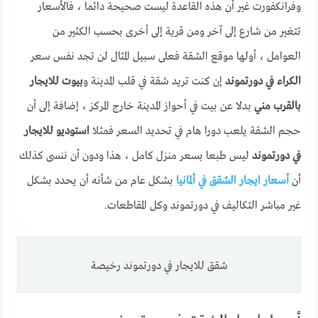
وفرانكفورت غير أن هذه القاعدة ليست صحيحة دائما ، فالأسعار
تتغير من شارع إلى آخر ومن قرية إلى أخرى بحسب الكثير من
العوامل ، أولها موقع الشقة فعلى سبيل المثال لن تجد نفس سعر
الكراء في دورتموند
إن كنت تريد شقة في قلب المدينة و
بيوت للايجار
بالقرب مني
بدلا عن بيت في أحواز المدينة خارج المركز ، إضافة إلى أن
حجم الشقة يلعب دورا هام في تحديد السعر فمثلا
استوديو للايجار
في دورتموند
ليس طبعا بسعر منزل كامل ، هذا ودون أن ننسى كذلك
أن
أسعار ايجار الشقق في ألمانيا
بشكل عام من شأنه أن يحدد بشكل
غير مباشر التكاليف في دورتموند وكل المقاطعات.
شقق للايجار في دورتموند رخيصة