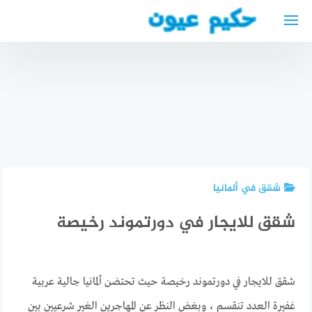
لتجاوز
لى
لمحتوى
كيف تنجح
بيوت
في امتحان
للايجار في
رخصة
ألمانيا
دكتورة
السياقة
بريمن
نسائية
في
شقق في
عربية في
نيويورك
بريمن
اوبرهاوزن
2024
شقق في ألمانيا
شقق للايجار في دورتموند رخيصة
شقق للايجار في دورتموند رخيصة حيث تحتضن ألمانيا جالية عربية
غفيرة العدد تنقسم ، وبغض النظر عن المهاجرين الغير شرعيين بين