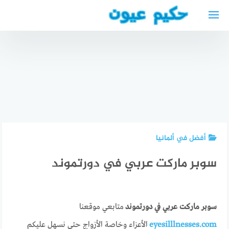
لتجاوز
لى
لمحتوى
أفضل دكتور
عيون في
جدة
السعودية
أفضل عيادة
متى يعود
افضل
عيون في
النظر 6/6
الأطباء
جدة
بعد عملية
العرب في
السعودية
الليزك
سارلاند
أفضل في ألمانيا
سوبر ماركت عربي في دورتموند
سوبر ماركت عربي في دورتموند
متابعي موقعنا
eyesilllnesses.com
الأعزاء وخاصة الأزواج حتى نسهل عليكم