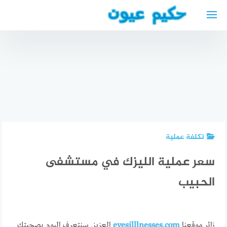
لتجاوز
لى
لمحتوى
امساكية
رمضان
أفضل دكتور
2023
أفضل دكتور
عظمية
المانيا
عظام في
عربي في
بوخوم
دوسلدورف
مونستر
تكلفة عملية
سعر عملية الليزك في مستشفى
الحبيب
زائر موقعنا
eyesilllnesses.com
العزيز. سنتعرف اليوم بصحبتك