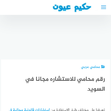
لتجاوز
لى
لمحتوى
مطعم
مندلي كولن
تعليقات
أفضل
دكتور
حول
الأطباء
تناسلية
mandali
العرب في
في السويد
restaurant
نورنبيرغ
محامي عربي
رقم محامي للاستشاره مجانا في
السويد
تعرفنا على مختلف طرق الاستفادة من
استشارات قانونية مجانية في