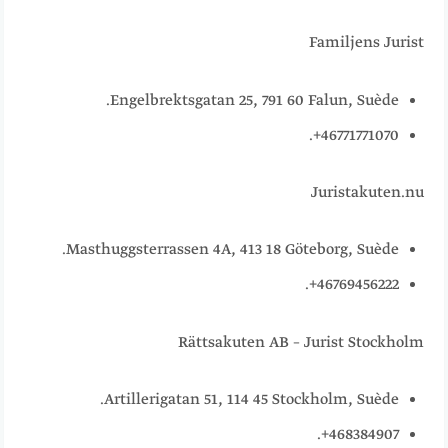
Familjens Jurist
Engelbrektsgatan 25, 791 60 Falun, Suède.
46771771070+.
Juristakuten.nu
Masthuggsterrassen 4A, 413 18 Göteborg, Suède.
46769456222+.
Rättsakuten AB – Jurist Stockholm
Artillerigatan 51, 114 45 Stockholm, Suède.
468384907+.