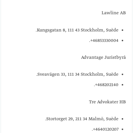
Lawline AB
Kungsgatan 8, 111 43 Stockholm, Suède.
46853330004+.
Advantage Juristbyrå
Sveavägen 33, 111 34 Stockholm, Suède.
468202140+.
Tre Advokater HB
Stortorget 29, 211 34 Malmö, Suède.
4640120207+.