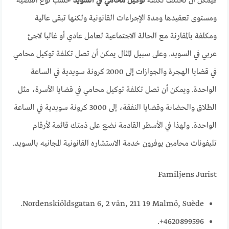
فيمكن أن تختلف تكلفة
توكيل محامي في السويد
حسب نوع القضية
ومستوى تعقيدها ومدة الإجراءات القانونية ولكنها تبقى عالية
ومكلفة بالمقارنة مع الحالة الاجتماعية لعامل عادي أو غالبا لاجئ
عربي في السويد. وعلى سبيل المثال يمكن أن تصل تكلفة توكيل محامي
في قضايا الهجرة والجوازات إلى 2000 كرونة سويدية في الساعة
الواحدة. ويمكن أن تصل تكلفة توكيل محامي في قضايا الأسرة، مثل
الطلاق والحضانة وقضايا النفقة، إلى 3000 كرونة سويدية في الساعة
الواحدة. ولهذا في الأسطر القادمة نضع على ذمتك قائمة لأرقام
تليفونات محامين يوفرون خدمة الاستشاره القانونية المجانيه بالسويد.
Familjens Jurist
Nordenskiöldsgatan 6, 2 vån, 211 19 Malmö, Suède.
4620899596+.