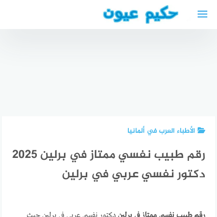
لتجاوز
لى
لمحتوى
أحسن
أطباء
تكلفة
العيون في
عملية
تونس
دكتور نائل
انفصال
أفضل
فهمي
الشبكية
أخصائي
اذنية في
في
طب عيون
ايسن
السعودية
في تونس
الأطباء العرب في ألمانيا
رقم طبيب نفسي ممتاز في برلين 2025
دكتور نفسي عربي في برلين
رقم طبيب نفسي ممتاز في برلين
دكتور نفسي عربي في برلين حيث