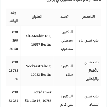
رقم
التخصص
الاسم
العنوان
الهاتف
الدكتور
030
Alt-Moabit 105,
طب نفسي عام
مصطفى
390
10557 Berlin
محجوب
50 50
طب نفسي
030
الدكتورة
Neckarstraße 7,
للأطفال
785 23
سناء
12053 Berlin
والمراهقين
36
030
Potsdamer
طب نفسي
الدكتورة
261 33
Straße 16, 10785
للنساء
منى غانم