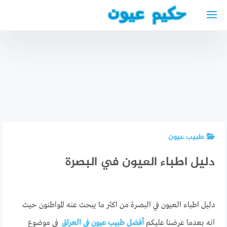
لتجاوز
لى
لمحتوى
أفضل دكتور
اسنان
دكتور
أفضل
عربي في
أسنان
الأطباء
كيمنتس +
عربي في
العرب في
الأرقام
دورتموند
نيس
والعناوين
2024
طبيب عيون
دليل اطباء العيون في البصرة
دليل اطباء العيون في البصرة من اكثر ما يبحث عنه المواطنون حيث
انه بعدما عرضنا عليكم
أفضل طبيب عيون في العراق
في موضوع