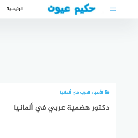
لتجاوز
الرئيسية
لى
لمحتوى
مواقيت
الصلاة في
هامبورغ +
أقرب
المساجد
والمراكز
أفضل محلات
أفضل محلات
أفضل
الاسلامية في
الذهب في
الذهب في
عظمي
هامبورغ
ميونخ
فرانكفورت
في م
الأطباء العرب في ألمانيا
دكتور هضمية عربي في ألمانيا