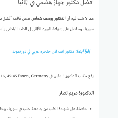
أفضل دكتور جهاز هضمي في ألمانيا
مما لا شك فيه أن
الدكتور يوسف شماس
ضمن قائمة أفضل
دك
سوريا، وحاصل على شهادة البورد الألماني في الطب الباطني وأمر
إقرأ أيضا:
دكتور انف اذن حنجرة عربي في دورتموند
يقع مكتب الدكتور شماس في Mülheimer Straße 116, 45145 Essen, Germany. يمكن التواصل معه عبر الهاتف على الرقم +49 201 755959.
الدكتورة مريم نصار
حاصلة على شهادة الطب من جامعة حلب في سوريا، وحاصلة 