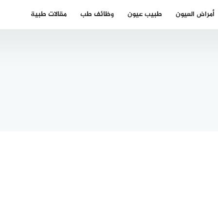
أمراض العيون
طبيب عيون
وظائف طب
مقالات طبية
أفضل الأطباء
 دكتور
العرب في
ة عربي
بادن
ونستر
فورتمبيرغ