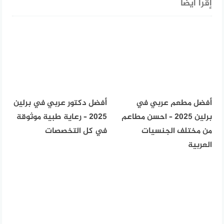
إقرأ أيضا
أفضل مطعم عربي في
أفضل دكتور عربي في برلين
برلين 2025 – احسن مطاعم
2025 – رعاية طبية موثوقة
من مختلف الجنسيات
في كل التخصصات
العربية