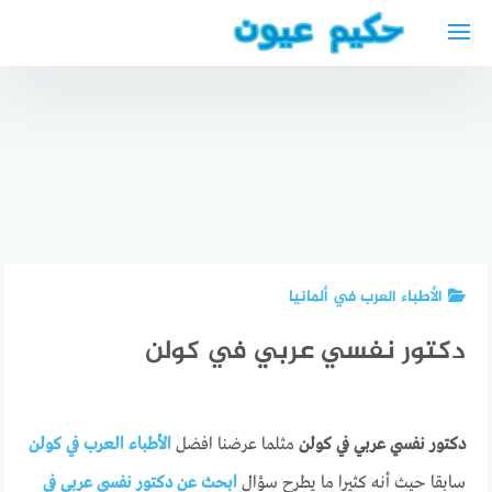
لتجاوز
لى
لمحتوى
اختبار
دكتور
أفضل دكتور
فحص النظر
اسنان
غدة درقية
في كل
عربي في
في إيسن
دائرة رقم
بلجيكا
الأطباء العرب في ألمانيا
دكتور نفسي عربي في كولن
دكتور نفسي عربي في كولن
مثلما عرضنا افضل
الأطباء العرب في كولن
سابقا حيث أنه كثيرا ما يطرح سؤال
ابحث عن دكتور نفسي عربي في