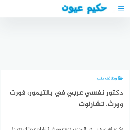
لتجاوز
لى
لمحتوى
افضل دكتور
دليل الأطباء
عيون
العرب في
اطفال في
النرويج
جدة طبيب
Arabisk
عيون
احسن
lege i
اطفال ممتاز
دكتور عيون
Norge
في جدة
بالكويت
وظائف طب
دكتور نفسي عربي في بالتيمور، فورت
وورث, تشارلوت
دكتور نفسي عربي في بالتيمور، فورت وورث, تشارلوت وذلك بعدما