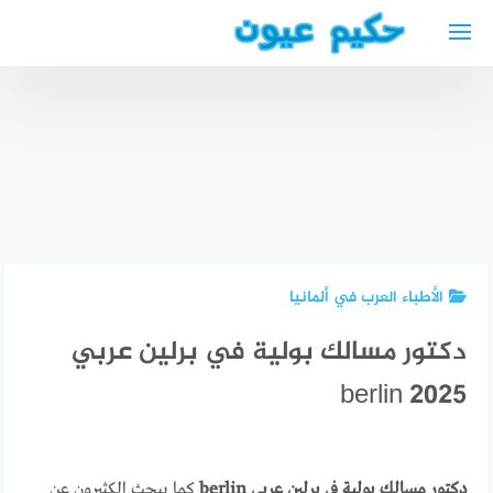
لتجاوز
لى
لمحتوى
طبيب
العيون في
بجاية
أفضل دكتور
الجزائر
أفضل دكتور
عظام في
مستشفيات
اعصاب
دار الشفاء
عيون في
عربي في
الأعلى
بجاية
اخن
تقييما
الجزائر
الأطباء العرب في ألمانيا
دكتور مسالك بولية في برلين عربي
2025 berlin
دكتور مسالك بولية في برلين عربي berlin
كما يبحث الكثيرون عن