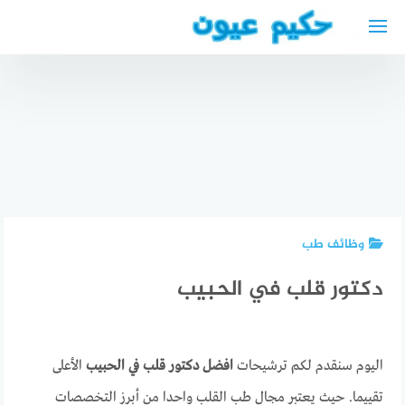
لتجاوز
لى
أحسن
لمحتوى
أطباء
الأسنان في
الطائف
السعودية
افضل
طبيب
محامي
دكتور عيون
أسنان في
عربي في
عربي في
الطائف
السويد
هامبورغ
وظائف طب
دكتور قلب في الحبيب
اليوم سنقدم لكم ترشيحات
افضل دكتور قلب في الحبيب
الأعلى
تقييما. حيث يعتبر مجال طب القلب واحدا من أبرز التخصصات