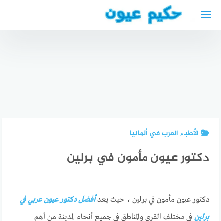
لتجاوز
لى
لمحتوى
اسباب
أفضل أطباء
أفضل دكتور
مرض الرمد
العيون في
عظمية
eye
دبي eye
عربي في
illnesses
doctor
دويسبورغ
symptoms
near me
الأطباء العرب في ألمانيا
دكتور عيون مأمون في برلين
دكتور عيون مأمون في برلين ، حيث يعد
أفضل دكتور عيون عربي في
برلين
في مختلف القرى والمناطق في جميع أنحاء المدينة من أهم