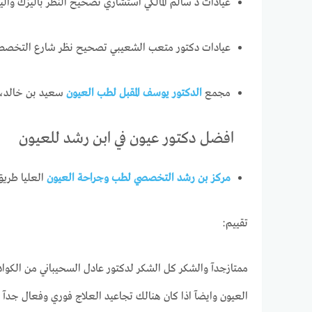
عيادات د سالم المالكي استشاري تصحيح النظر باليزك واليزر( تشطيب ا
عيادات دكتور متعب الشعيبي تصحيح نظر شارع التخصصي، الرحمانية، الرياض 342
مجمع
الدكتور يوسف المقبل لطب العيون
سعيد بن خالد،, المعذر الشما
افضل دكتور عيون في ابن رشد للعيون
مركز بن رشد التخصصي لطب وجراحة العيون
العليا طريق الملك فهد
تقييم:
ممتازجدآ والشكر كل الشكر لدكتور عادل السحيباني من الكوادر
العيون وايضآ اذا كان هنالك تجاعيد العلاج فوري وفعال جدآ ون