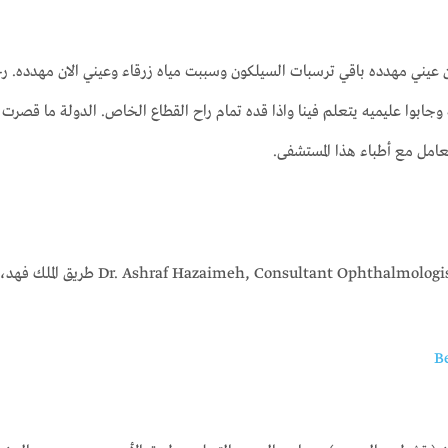
 عيني مهدده باقي ترسبات السيلكون وسببت مياه زرقاء وعيني الان مهدده. رج
نة. حاربوا الناس الكويسه وجابوا عليميه يتعلم فينا واذا قده تمام راح القطاع الخاص. ال
تعامل مع أطباء هذا المستشفى.