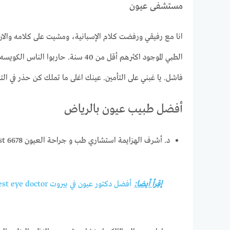
مستشفى عيون
انا مع رفيقي ورفضت كلام الإسبانية، ومشيت على كلامه والان
الطبي الموجود اكثرهم أقل من 40 س
فاشل. يا غبني على التأمين. عينك اغلى ما تملك كن حذر في ال
أفضل طبيب عيون بالرياض
د. أشرف الهزايمة استشاري طب و جراحة العيون Dr. Ashraf Hazaimeh, Consultant Ophthalmologist 6678 طريق الملك فهد، العليا، الرياض 4405، المملكة العربية السعودية
إقرأ أيضا:
أفضل دكتور عيون في بيروت Best eye doctor