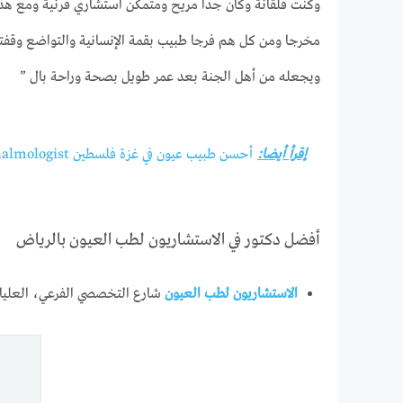
وكنت قلقانة وكان جدا مريح ومتمكن استشاري قرنية ومع هذ
مخرجا ومن كل هم فرجا طبيب بقمة الإنسانية والتواضع وقف
ويجعله من أهل الجنة بعد عمر طويل بصحة وراحة بال ”
إقرأ أيضا:
أحسن طبيب عيون في غزة فلسطين ophthalmologist
أفضل دكتور في الاستشاريون لطب العيون بالرياض
الاستشاريون لطب العيون
شارع التخصصي الفرعي، العليا، الرياض 12333، المملكة ا