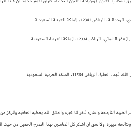
لعيون ) وجراحه العيون التحليه، طريق الأمير محمد بن عبدالعزيز، السليمانية، الرياض 11564،
12، المملكة العربية السعودية
لي، الرياض 12334، المملكة العربية السعودية
، العليا، الرياض 11564، المملكة العربية السعودية
 الطبية الناجحة واعتبره فخر لنا خبره واخلاق الله يعطيه العافيه والمركز 
تائجه مبهره .ولاانسى ان اشكر كل العاملين بهذا الصرح الجميل من حيث الأست