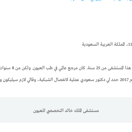
اراجع في هذا ا
قليله. والخبرات اللي كانت موجودة خرجت للقطاع الخاص. عام 2017 حدد لي دكتور سعودي عملية لانفصال الشب
مستشفى الملك خالد التخصصي للعيون