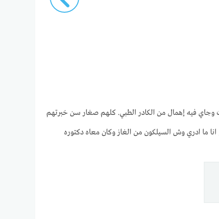
لمستشفى من 25 سنة. كان مرجع عالمي في طب العيون. ولكن من 8 سنوات وجاي فيه إهمال من الكادر الطبي. كلهم صغار سن خبرتهم
كية، وقالي لازم سيليكون و انا ما ادري وش السيلكون من الغاز وكان معاه دكتوره