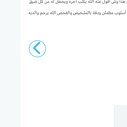
د هذا وش أقول عنه الله يكتب أجره ويجعل له من كل ضيق
ح أسلوب مطمئن ودقة بالتشخيص والفحص الله يرحم والديه