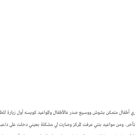
شاري أطفال متمكن بشوش ووسيع صدر عالأطفال والمواعيد كويسه أول زيارة ل
تأخر.. ومن مواعيد بنتي عرفت المركز وصارت لي مشكلة بعيني دخلت على د/عب