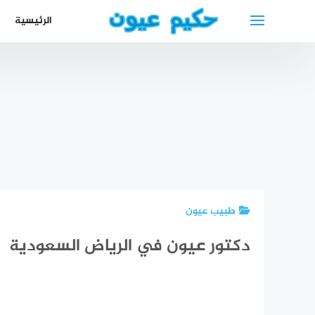
لتجاوز
الرئيسية
لى
لمحتوى
أطباء عرب
دكتور عام
في
افضل
اسماء أطباء
عربي في
دويسبورغ +
لعلا
مستشفى
هامبورغ
عناوين
الح
الجزيرة
2024
وأرقام
oma
طبيب عيون
دكتور عيون في الرياض السعودية