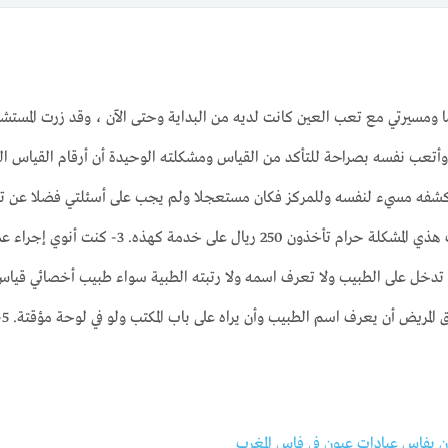
مسيرتي مع تعب العين كانت لديه من البداية وحتى الآن ، وقد زرت المستشفى
ن كشفه مسيء لنفسه وللمركز فكان مستعجلا ولم يجب على أسئلتي فضلا عن ت
مشاكل عيني إلا إذا سألته عن إحدى المشاكل قال
 فيها مقارنة بالمراكز الأخرى. 4- مشكلة أنك تدخل على الطبيب ولا تعرف اسمه ولا رتبته الطبية سوا
صغ
 بفاس عيادات عيون في فاس المغرب