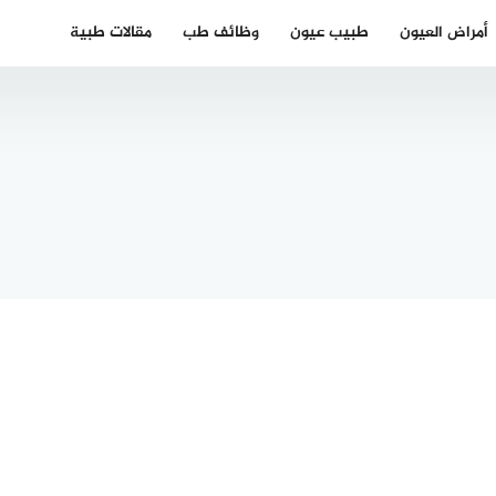
أمراض العيون
طبيب عيون
وظائف طب
مقالات طبية
افضل دكتور
عيون
 قطرة
بالحبيب
ج الرمد
أحسن طبيب
بيبي
عيون اطفال
Trach
في الحبيب