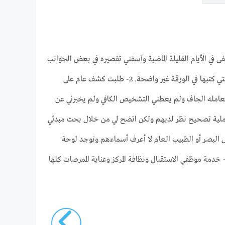
 في الأيام القليلة الماضية وآسفني تقصيره في بعض الجوانب
وملخص زيارتي الأخيرة/ 1- أخصائي قياس البصر عمله احترافي وأتعب نفسه بصراحة للتأكد من القياس ومشكلته الوحيدة أن أرقام القياس التي كتبها في الورقة غير واضحة. 2- طلبت كشف عام على
عامله الجاف ولم يعطني التشخيص الكافي ولم يخبرني عن
 صحيح عندك هذي المشكلة حرام تأخذون 250 ريال على خدمة كهذه. 3- كنت أنوي إجراء عملية تصحيح نظر لديهم ولكن اتضح لي من خلال بحث مبدئي
ء طبيب أخصائي قياس البصر أو الطبيب العام لا أعرف أسماءهم وتوجد لوحة
يرة عند الباب ومكتوب فيها عيادة رقم … ومن أبسط حقوق المريض أن يعرف اسم الطبيب وأن يراه على باب المكتب ولو في لوحة مؤقتة. 5- خدمة موظفي الاستقبال ونظافة المركز وعناية الممرضات كلها