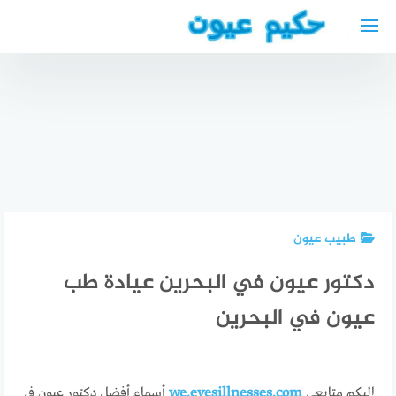
لتجاوز
لى
لمحتوى
افضل
طبيب
مواقيت
عيون
الصلاة في
اطفال في
هامبورغ
الاستشاريون
أفضل
مسجد
لطب
الأطباء
الصحابة
العيون
العرب في
2024
بالرياض
بريمن
طبيب عيون
دكتور عيون في البحرين عيادة طب
عيون في البحرين
إليكم متابعي
we.eyesillnesses.com
أسماء أفضل دكتور عيون في