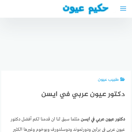
لتجاوز
لى
لمحتوى
مطعم
سندباد في
ميونخ –
أفضل
أفضل دكتور
تجربتي
مطاعم
هضمية في
الأسعار
عربية في
فيينا عربي
والمنيو
كولن
طبيب عيون
دكتور عيون عربي في ايسن
دكتور عيون عربي في ايسن
مثلما سبق لنا ان قدمنا لكم أفضل دكتور
عيون عربي في برلين ودورتموند ودوسلدورف وبوخوم وغيرها الكثير