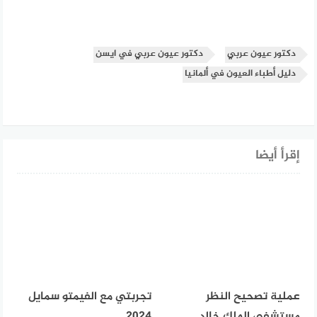
دكتور عيون عربي
دكتور عيون عربي في ايسن
دليل أطباء العيون في ألمانيا
إقرأ أيضا
عملية تصحيح النظر
تجربتي مع الفيمتو سمايل
مستشفى الملك خالد
2024