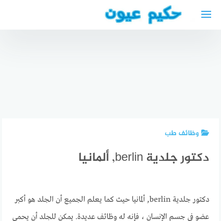
لتجاوز
لى
مطاعم
لمحتوى
عربية في
دكتور
برلين
جلدية
Arabische
عربي في
Restaurants
ألمانيا
(رخيصة)
أفضل دكتور
دكتور
مطعم
عيون عربي
جلدية
عربي قريب
في
قريب مني
من موقعي
بيليفيلد
وظائف طب
دكتور جلدية berlin, ألمانيا
دكتور جلدية berlin, ألمانيا حيث كما يعلم الجميع أن الجلد هو أكبر
عضو في جسم الإنسان ، فإنه له وظائف عديدة. يمكن للجلد أن يحمي