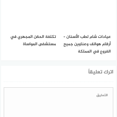
عيادات شام لطب الأسنان –
تكلفة الحقن المجهري في
أرقام هواتف وعناوين جميع
مستشفى المواساة
الفروع في المملكة
اترك تعليقاً