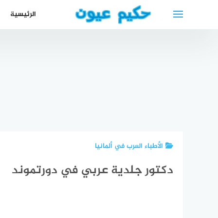
لتجاوز
الرئيسية
لى
لمحتوى
افضل دكتور
جلدية في
أفضل
أفضل دكتور
مستشفى
اسنا
عظام في دار
السعودي
أفضل محامي
ف
الشفاء
الألماني بجدة
عربي في
دوي
الأعلى تقييما
2024
بريمن
4
الأطباء العرب في ألمانيا
دكتور جلدية عربي في دورتموند