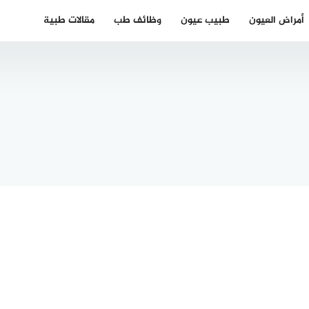
أمراض العيون
طبيب عيون
وظائف طب
مقالات طبية
 دكتور
ن عربي
ي
دكتور عظمية
سبورغ
عربي في
202
هامبورغ