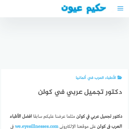
لتجاوز
لى
لمحتوى
دكتور
عظمية
تكلفة
محامي
عربي في
المحامي
يهودي في
كولن
في ألمانيا
فيينا
الأطباء العرب في ألمانيا
دكتور تجميل عربي في كولن
دكتور تجميل عربي في كولن
مثلما عرضنا عليكم سابقا
افضل الأطباء
العرب في كولن
على موقعنا الإلكتروني
we.eyesillnesses.com
في