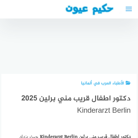
لتجاوز
لى
لمحتوى
دكتور
تكلفة
نفسي
عملية
عربي في
تجميل
دويسبورغ
العيون
دكتور قلبية
دكتور عربي
الجاحظة
عربي في
في
exophthalmos
برلين 2025
دويسبورغ
الأطباء العرب في ألمانيا
دكتور اطفال قريب مني برلين 2025
Kinderarzt Berlin
دكتور اطفال قريب مني برلين Kinderarzt Berlin
حيث يزداد