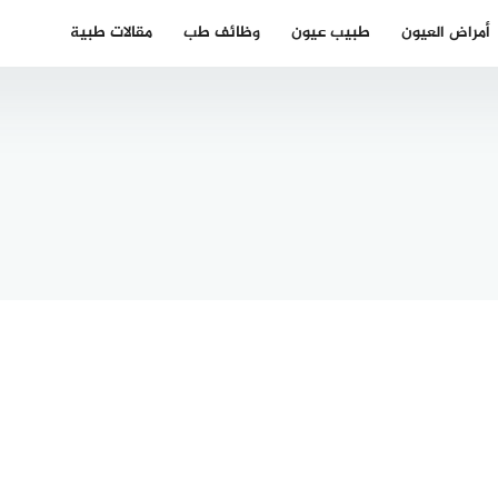
أمراض العيون
طبيب عيون
وظائف طب
مقالات طبية
افضل دكتور
 الصلاة
جلدية
سجد
بالرياض
وق ايسن
للحساسيه