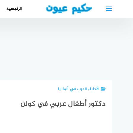
لتجاوز
الرئيسية
لى
لمحتوى
رقم عيادة
افضل دكتور
دكتور عيون
أوقات
الدكتور سمير
جلوكوما في
عربي في
م
عباس
الرياض
كولن
الفار
الأطباء العرب في ألمانيا
دكتور أطفال عربي في كولن