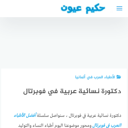
لتجاوز
لى
لمحتوى
أفضل
دليل
مستشفى
المحامين
أفضل
عيون في
العرب في
الأطباء
السعودية
لوبيك
العرب في
دليل
Arabischer
اخن 2024
عيادات طب
Anwalt in
“دليل
العيون في
Lübeck
كامل”
السعودية
الأطباء العرب في ألمانيا
دكتورة نسائية عربية في فوبرتال
دكتورة نسائية عربية في فوبرتال ، سنواصل سلسلة
أفضل الأطباء
العرب في فوبرتال
ومحور موضوعنا اليوم أطباء النساء والتوليد