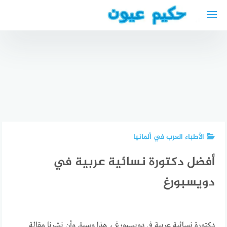
لتجاوز
لى
لمحتوى
اسباب
أفضل
تساقط
محامي
افضل دكتور
الرموش
عربي في
اعصاب
eyelashes
شمال
عربي في
falling out
الراين
هامبورغ
الأطباء العرب في ألمانيا
أفضل دكتورة نسائية عربية في
دويسبورغ
دكتورة نسائية عربية في دويسبورغ ، هذا وسبق وأن نشرنا مقالة