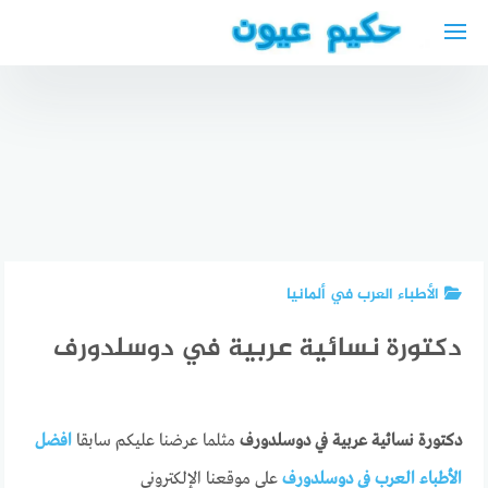
لتجاوز
لى
لمحتوى
مواقيت
افضل دكتور
الصلاة في
سكر في
بوخوم +
الحبيب –
أقرب
دكتور
أطباء
المساجد
نفسي
مستشفى
والمراكز
عربي في
سليمان
الاسلامية
ميونخ
الحبيب
في بوخوم
الأطباء العرب في ألمانيا
دكتورة نسائية عربية في دوسلدورف
دكتورة نسائية عربية في دوسلدورف
مثلما عرضنا عليكم سابقا
افضل
الأطباء العرب في دوسلدورف
على موقعنا الإلكتروني