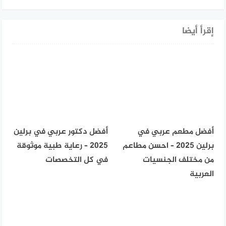
إقرأ أيضا
أفضل مطعم عربي في
أفضل دكتور عربي في برلين
برلين 2025 – احسن مطاعم
2025 – رعاية طبية موثوقة
من مختلف الجنسيات
في كل التخصصات
العربية