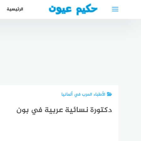
لتجاوز
الرئيسية
لى
لمحتوى
أفضل دكتور
عيون في
عمان الأردن
أفضل دكتور
شقق للايجار
أفضل
طبيب عيون
نفسي عربي
في ساربروكن
عظمي
في الأردن
في بيليفيلد
مع الأسعار
في بي
الأطباء العرب في ألمانيا
دكتورة نسائية عربية في بون