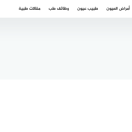
أمراض العيون
طبيب عيون
وظائف طب
مقالات طبية
أفضل دكتورة
نساء في
مستوصف
 دكتور
الجزيرة
ة عربي
النسيم
ليفيلد
الرياض