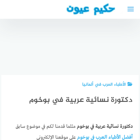
لتجاوز
لى
لمحتوى
أطباء عيون
دليل
افضل دكتور
في المدينة
المحامين
اسنان في
المنورة
العرب في
البحرين
عيادات
غلزنكيرشن
عيادات
العيون
Arabischer
اسنان في
بالمدينة
Anwalt in
البحرين 24
المنورة
Gelsenkirchen
ساعة
الأطباء العرب في ألمانيا
دكتورة نسائية عربية في بوخوم
دكتورة نسائية عربية في بوخوم
مثلما قدمنا لكم في موضوع سابق
أفضل الأطباء العرب في بوخوم
على موقعنا الإلكتروني