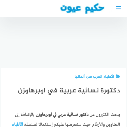
لتجاوز
لى
لمحتوى
مدارس
أفضل
تعليم اللغة
الأطباء
الألمانية
العرب في
للاجئين
دكتورة ناهد
أغسبورغ
في برلين
ناعس برلين
الأطباء العرب في ألمانيا
دكتورة نسائية عربية في اوبرهاوزن
يبحث الكثيرون عن
دكتور نسائية عربي في اوبرهاوزن
بالإضافة إلى
العناوين والأرقام حيث سنعرضها عليكم إستكمالا لسلسلة
الأطباء