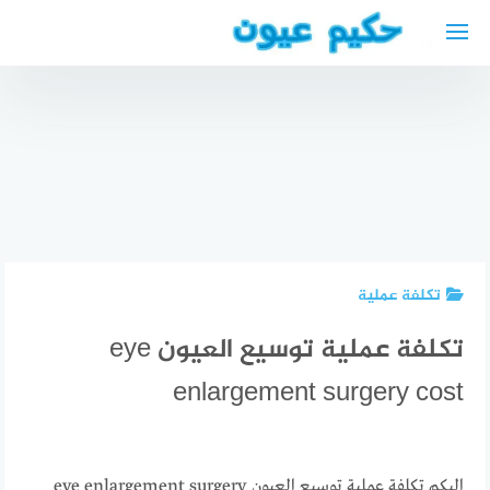
لتجاوز
لى
لمحتوى
مواقيت
أفضل
الصلاة
افضل دكتور
الأطباء
مسجد
اسنان في
العرب في
الإمام مالك
المهيدب
كيمنتس
آخن
الرياض
تكلفة عملية
تكلفة عملية توسيع العيون eye
enlargement surgery cost
اليكم تكلفة عملية توسيع العيون eye enlargement surgery