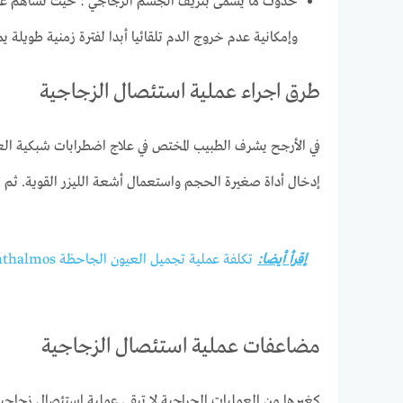
حدوث ما يسمى بنزيف الجسم الزجاجي : حيث تساهم عملية
وإمكانية عدم خروج الدم تلقائيا أبدا لفترة زمنية طويلة 
طرق اجراء عملية استئصال الزجاجية
في الأرجح يشرف الطبيب المختص في علاج اضطرابات شبكية ال
إدخال أداة صغيرة الحجم واستعمال أشعة الليزر القوية. ثم ت
إقرأ أيضا:
تكلفة عملية تجميل العيون الجاحظة exophthalmos
مضاعفات عملية استئصال الزجاجية
كغيرها من العمليات الجراحية لا تبقى عملية استئصال زجاجية