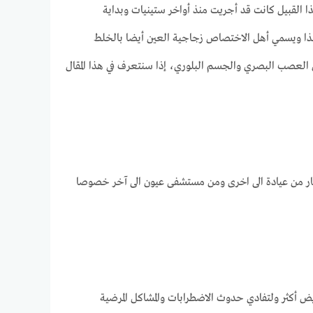
أول عملية من هذا القبيل كانت قد أجريت منذ أواخر ستينيات وبداية
 هذا ويسمي أهل الاختصاص زجاجية العين أيضا بالخلط
ن العصب البصري والجسم البلوري، إذا سنتعرف في هذا المقال
ريكي الى 1500 دولار أمريكي هذا ويمكن أن تختلف الاسعار من عيادة الى اخرى ومن مستشفى عيون الى آخر خصوصا
ض أكثر ولتفادي حدوث الاضطرابات والمشاكل المرضية