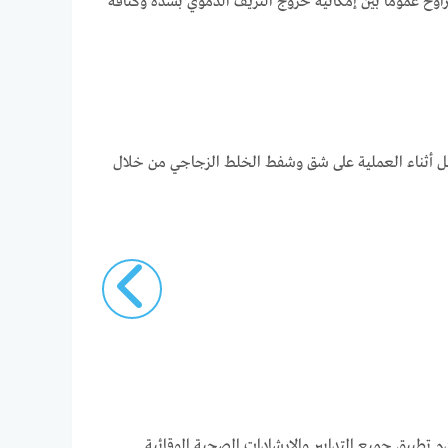
ح عموما بين إمكانية خروج النزيف الدموي بشدة وكثافة
مل أثناء العملية على شق وشفط الخلط الزجاجي من خلال
 تطبيق جميع التدابير والإرشادات الصحية الوقائية