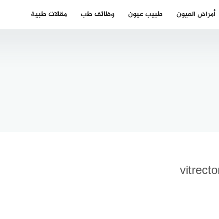
أمراض العيون
طبيب عيون
وظائف طب
مقالات طبية
افضل دكتور
عيون في
الأطباء
السعودية
رب في
بالرياض
اسل
وجدة