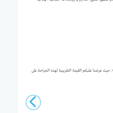
إلى هنا زوار موقعنا الإلكتروني الكرام نكون قد وصلنا الى نهاية هذا الموضوع. الذي تمحور حول تكلفة عملية استئصال الزجاجية vitrectomy. حيث عرضنا عليكم القيمة التقريبية لهذه الجراحة على