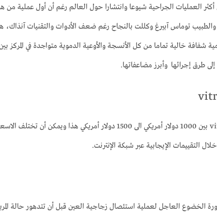
 الزجاجية vitrectomy تعتبر اليوم من أكثر العمليات الجراحية شيوعا وانتشارا حول العالم رغم أن 
ر والطبيب توماس آبيرغ وكللت بالنجاح رغم ضعف الأدوات والتقنيات آنذاك،
ة شفافة خالية تماما من كل الأنسجة والأوعية الدموية متواجدة في المركز بي
ى طرق إجرائها وأبرز مضاعفاتها.
بشكل عام تتراوح تكلفة عملية استئصال الزجاجية vitrectomy بين 1000 دولار أم
ال التقييمات الإيجابية عبر شبكة الإنترنت.
رة الخضوع العاجل لعملية استئصال زجاجية العين قبل أن تتدهور حالة المري