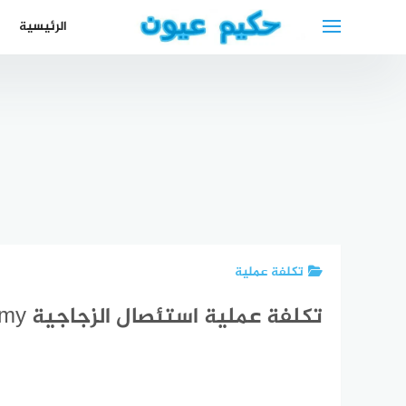
لتجاوز
الرئيسية
لى
لمحتوى
أفضل دولة
أسئلة امتحان
في طب
القيادة في
العيون +
استراليا
أفضل
2024 دليلك
مستشفى
الشامل
افضل دكتور
أفضل 
عيون في
للنجاح في
ركب في
الع
العالم
الامتحان
الحبيب
ك
تكلفة عملية
تكلفة عملية استئصال الزجاجية vitrectomy