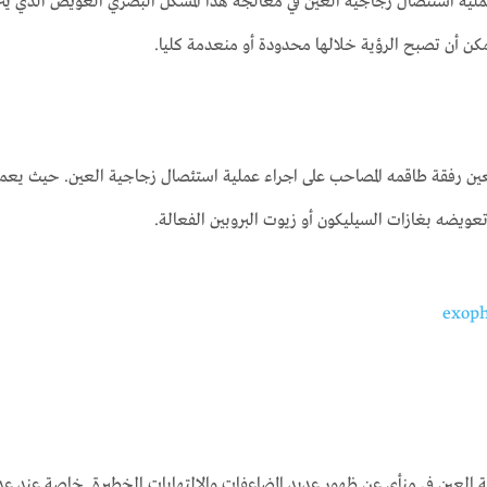
 استئصال زجاجية العين في معالجة هذا المشكل البصري العويص الذي يتراو
يمكن أن تصبح الرؤية خلالها محدودة أو منعدمة كليا.
عين رفقة طاقمه المصاحب على اجراء عملية استئصال زجاجية العين. حيث يع
عويضه بغازات السيليكون أو زيوت البروبين الفعالة.
 العين في منأى عن ظهور عديد المضاعفات والالتهابات الخطيرة. خاصة عند عدم