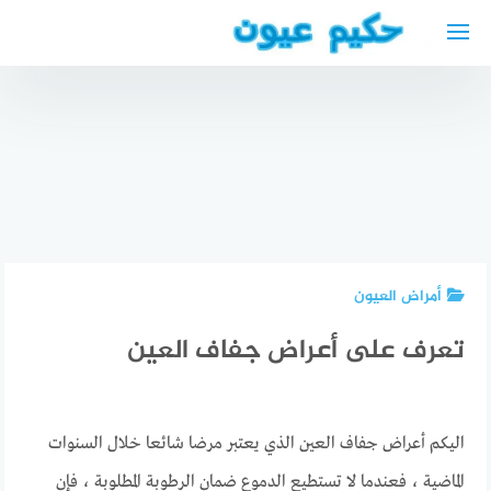
لتجاوز
لى
لمحتوى
افضل دكتور
عظام
بالكويت
دكتور
حجز موعد
أفضل دكتور
جراحة
في السفارة
عام عربي
العظام
السورية
في كولن
والمفاصل
في برلين
Köln 2025
في الكويت
أمراض العيون
تعرف على أعراض جفاف العين
اليكم أعراض جفاف العين الذي يعتبر مرضا شائعا خلال السنوات
الماضية ، فعندما لا تستطيع الدموع ضمان الرطوبة المطلوبة ، فإن