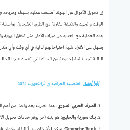
إن تحويل الأموال عبر البنوك أصبحت عملية بسيطة ومريحة في 
الوقت والجهد والتكلفة مقارنة مع الطرق التقليدية. بواسطة ت
هذه العملية مع العديد من ميزات الأمان مثل تحقق الهوية وتشف
يسهل على الأفراد تلبية احتياجاتهم المالية في أي وقت وأي مك
التالية تجد قائمة لمجموعة من البنوك التي تعتمد عليها الجال
إقرأ أيضا:
القنصلية العراقية في فرانكفورت 2024
المصرف العربي السوري
: هذا المصرف يعد واحدًا من أهم ال
بنك سورية والخليج
: هو بنك آخر يوفر خدمات تحويل الأم
Deutsche Bank
: يمكن للأشخاص في ألمانيا استخدام Deutsche Bank لتنفيذ عمليات تحويل الأموال إلى سوريا. يُفضل دائمًا التحقق من توافر هذه الخدمة والرسوم المترتبة لدى البنك.