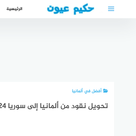
لتجاوز
الرئيسية
لى
لمحتوى
احسن دكتوره
أوقات الصلاة
دليل
دكتو
نسائيه في
في كولن
المحامين
هضمي
ابوظبي
مسجد حمزة
العرب في
في 
2024
2024
كندا
5
أفضل في ألمانيا
تحويل نقود من ألمانيا إلى سوريا 2024