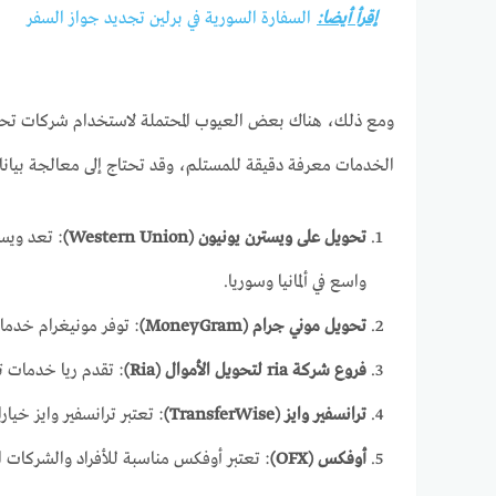
إقرأ أيضا:
السفارة السورية في برلين تجديد جواز السفر
ومع ذلك، هناك بعض العيوب المحتملة لاستخدام شركات تحويل ا
الخدمات معرفة دقيقة للمستلم، وقد تحتاج إلى معالجة بيانات
تحويل على ويسترن يونيون (Western Union)
: تعد ويست
واسع في ألمانيا وسوريا.
تحويل موني جرام (MoneyGram)
: توفر مونيغرام خدمات
فروع شركة ria لتحويل الأموال (Ria)
: تقدم ريا خدمات تح
ترانسفير وايز (TransferWise)
: تعتبر ترانسفير وايز خي
أوفكس (OFX)
: تعتبر أوفكس مناسبة للأفراد والشركات 