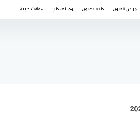
أمراض العيون
طبيب عيون
وظائف طب
مقالات طبية
أفضل دكتور
ر جهاز
أطفال عربي
 عربي
في كولن
برلين
Kinderarzt in
Köln
202