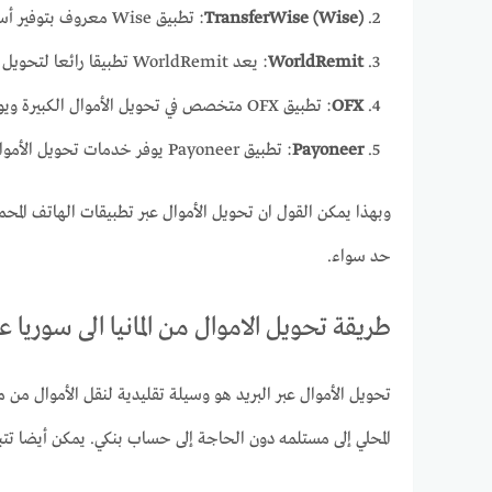
TransferWise (Wise)
: تطبيق Wise معروف بتوفير أسعار صرف ممتازة ورسوم منخفضة. يمكنك استخدامه لتحويل الأموال بسهولة من ألمانيا إلى سوريا.
WorldRemit
: يعد WorldRemit تطبيقا رائعا لتحويل الأموال عبر الحدود. يوفر وسائل دفع متعددة وخيارات تحويل متنوعة.
OFX
: تطبيق OFX متخصص في تحويل الأموال الكبيرة ويوفر أسعار صرف جيدة. إنه خيار ممتاز للأفراد والشركات.
Payoneer
: تطبيق Payoneer يوفر خدمات تحويل الأموال الدولية وحسابات متعددة العملات، مما يجعله مناسبًا للأعمال الصغيرة والمستقلين.
وبهذا يمكن القول ان تحويل الأموال عبر تطبيقات الهاتف الم
حد سواء.
طريقة تحويل الاموال من المانيا الى سوريا عب
تحويل الأموال عبر البريد هو وسيلة تقليدية لنقل الأموال من مك
المحلي إلى مستلمه دون الحاجة إلى حساب بنكي. يمكن أيضا تتب