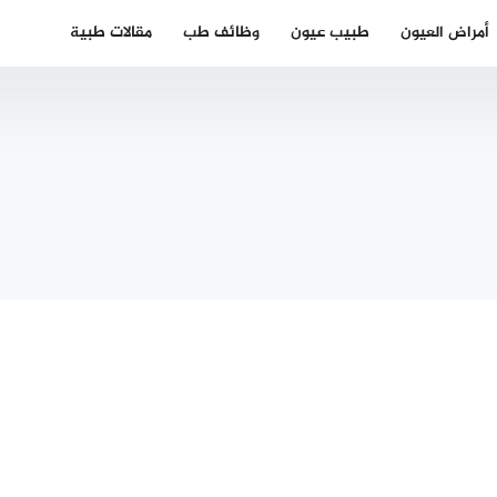
أمراض العيون
طبيب عيون
وظائف طب
مقالات طبية
القنصلية
اء عرب
العراقية في
مبورغ –
فرانكفورت
الأطباء
وجبة جوازات
وريين
السفر 2024