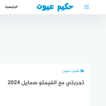
لتجاوز
الرئيسية
لى
لمحتوى
أفضل دكتور
أطب
أفضل الأطباء
أفضل دكتور
نفسي عربي
في ها
العرب في
عظمية عربي
في كولن
أفضل 
كاسل
في هانوفر
Cologne
الس
طبيب عيون
تجربتي مع الفيمتو سمايل 2024