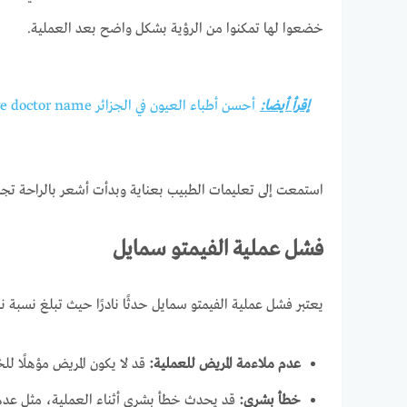
خضعوا لها تمكنوا من الرؤية بشكل واضح بعد العملية.
إقرأ أيضا:
أحسن أطباء العيون في الجزائر eye doctor name
استمعت إلى تعليمات الطبيب بعناية وبدأت أشعر بالراحة تجا
فشل عملية الفيمتو سمايل
يعتبر فشل عملية الفيمتو سمايل حدثًا نادرًا حيث تبلغ نسبة نجاح العملية حوالي 95٪. ومع ذلك هناك بعض الحالا
عدم ملاءمة المريض للعملية:
قد لا يكون المريض مؤهلًا ل
خطأ بشري:
قد يحدث خطأ بشري أثناء العملية، مثل عدم 