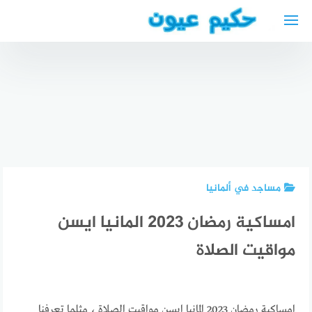
لتجاوز
لى
لمحتوى
أسباب
تشوش
الرؤية
محامي
blurred
أفضل دكتور
عربي في
vision and
هضمية في
هانوفر
headache
فيينا عربي
مساجد في ألمانيا
امساكية رمضان 2023 المانيا ايسن
مواقيت الصلاة
امساكية رمضان 2023 المانيا ايسن مواقيت الصلاة ، مثلما تعرفنا