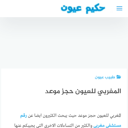
لتجاوز
لى
أحسن
لمحتوى
أطباء
الأسنان في
دكتور
أغادير
تجميل
المغرب
عربي في
افضل
مطاعم
برلين 2025
طبيب
عربية في
أفضل مركز
أسنان في
فرانكفورت
تجميل في
أغادير
رخيصة
برلين
طبيب عيون
المغربي للعيون حجز موعد
المغربي للعيون حجز موعد حيث يبحث الكثيرون ايضا عن
رقم
مستشفى مغربي
والكثير من التساءلات الاخرى التي يجيبكم عنها