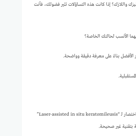
زك واللازك؟ إذا كانت هذه التساؤلات تثير فضولك، فأنت
يهما الأنسب لحالتك الخاصة؟
 الأفضل بناءً على معرفة دقيقة وواضحة.
مستقبلية.
الفرق بين الليزك واللازك التوضيح المهم هو أن العملية الجراحية لتصحيح النظر التي يشار إليها بـ “اللازك” في الواقع تسمى “الليزك”، وهي اختصار لـ “Laser-assisted in situ keratomileusis”
ة بتقنية غير صحيحة.