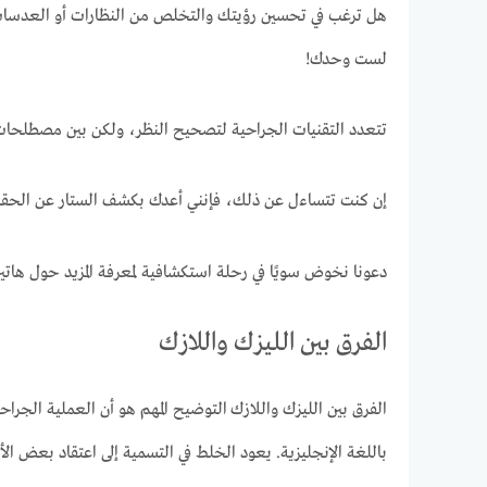
هل ترغب في تحسين رؤيتك والتخلص من النظارات أو العدسات ا
لست وحدك!
تتعدد التقنيات الجراحية لتصحيح النظر، ولكن بين مصطلحات ا
إن كنت تتساءل عن ذلك، فإنني أعدك بكشف الستار عن الحقائق 
دعونا نخوض سويًا في رحلة استكشافية لمعرفة المزيد حول هاتين
الفرق بين الليزك واللازك
باللغة الإنجليزية. يعود الخلط في التسمية إلى اعتقاد بعض 