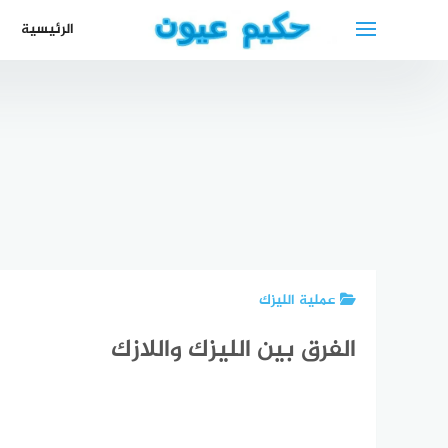
لتجاوز
الرئيسية
لى
لمحتوى
أحسن أطباء
أفضل طبيب
الأسنان في
ارتفاع ضغط
العيون في
أفضل 
دمشق سوريا
العين أعراضه
مراكش
الع
أفضل دكتور
وأسبابه
المغرب
أسنان في
بالإضافة إلى
ophthalmologist
“ي
دمشق
طرق علاجه
near me
عر
عملية الليزك
الفرق بين الليزك واللازك