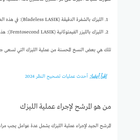
الليزك بالشفرة الدقيقة (Bladeless LASIK): في هذه العملية، يتم استخدام جهاز فحص ليزري (فيمتوسيك) لإنشاء الغطاء القرني بدقة عالية بدلاً من استخدام الجهاز الآلي التقليدي.
الليزك بالليزر الفيمتوثانية (Femtosecond LASIK): هذه التقنية تستخدم ليزر فيمتوثانية فائقة السرعة لإنشاء الغطاء القرني بدقة فائقة وبشكل أكثر تحكمًا.
تلك هي بعض النسخ المحسنة من عملية الليزك التي تسعى جاهد
إقرأ أيضا:
أحدث عمليات تصحيح النظر 2024
من هو المرشح لإجراء عملية الليزك
المرشح الجيد لإجراء عملية الليزك يشمل عدة عوامل يجب مراعا