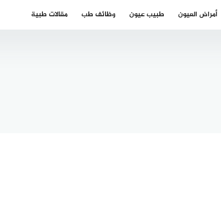
أمراض العيون
طبيب عيون
وظائف طب
مقالات طبية
الأطباء
رب في
بون 2024
أفضل دكتور
تكلم
فيلر في
بي”
ابوظبي