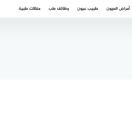
أمراض العيون
طبيب عيون
وظائف طب
مقالات طبية
دكتور عيون
تشفى
عربي في
شة بن
برلين 2025 –
العطية
دكتور عيون
أفضل
قريب من
عروض
موقعي