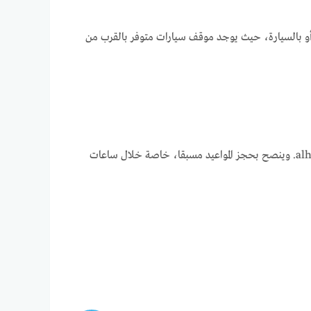
تخدام وسائل النقل العام أو بالسيارة، حيث يوجد موقف سيارات متوفر بالقرب من
يمكن حجز المواعيد عبر الهاتف على الرقم +49 30 89778448 أو عبر الإنترنت من خلال موقع عيادة الدكتور خليل عيادة عبر الرابط alhayat.app. وينصح بحجز المواعيد مسبقا، خاصة خلال ساعات