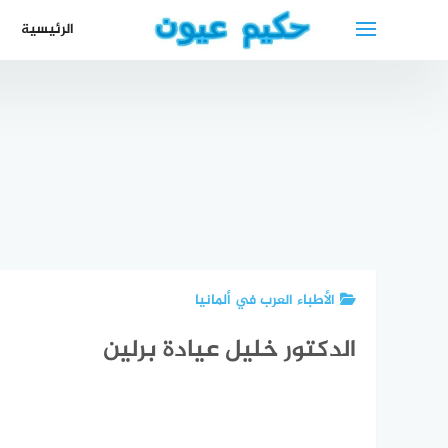
لتجاوز
الرئيسية
لى
لمحتوى
مس
علاج انفصال
لم الشمل
عائ
الشبكية
في ألمانيا +
أفضل دكتور
حمد 
retinal
افضل
جلدية عربي
– 
degeneration
المحامين
في نورنبيرغ
ال
الأطباء العرب في ألمانيا
الدكتور خليل عيادة برلين