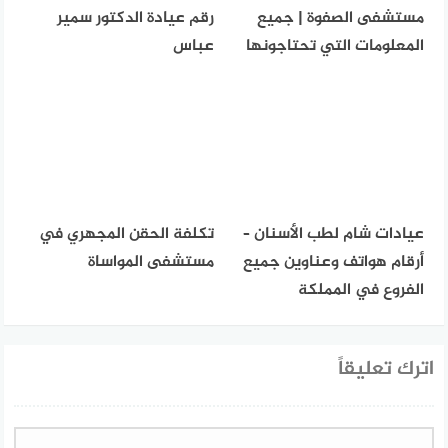
مستشفى الصفوة | جميع
رقم عيادة الدكتور سمير
المعلومات التي تحتاجونها
عباس
عيادات شام لطب الأسنان –
تكلفة الحقن المجهري في
أرقام هواتف وعناوين جميع
مستشفى المواساة
الفروع في المملكة
اترك تعليقاً