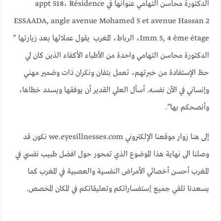
الدكتورة محاسن التهامي عنوانها في appt 518، Résidence
ESSAADA, angle avenue Mohamed 5 et avenue Hassan 2
Imm 5, 4 ème étage، الرباط، المغرب يقول عملائها بعد زيارتها ”
الدكتورة محاسن التهامي واحدة من الأطباء الأكفاء الذين كان لي
حظ الإستفادة من خبرتهم، تعمل بتفان ونكران ذات وضمير مهني
وإنساني في الآن نفسه. أسأل العلي القدير أن يوفقها ويسدد خطاها،
وأنصحكم بها”.
إلى هنا زوار موقعنا الإلكتروني we.eyesillnesses.com نكون قد
وصلنا الى نهاية هذا الموضوع الذي تمحور حول افضل طبيب نفسي في
المغرب أحسن أخصائي الأمراض النفسية والعصبية في المغرب كما
يسعدنا تلقي جميع إستفساراتكم وتعليقاتكم في المكان المخصص.